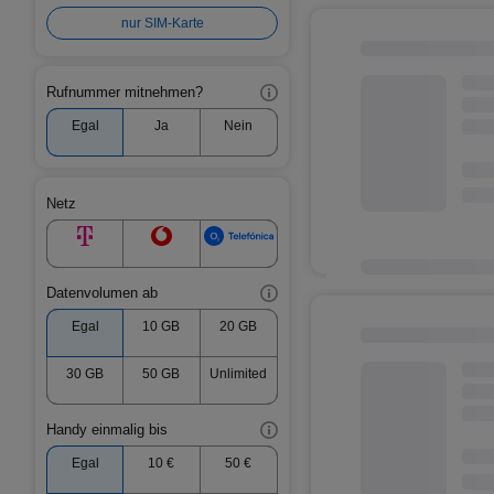
nur SIM-Karte
Rufnummer mitnehmen?
Egal
Ja
Nein
Netz
Datenvolumen ab
Egal
10 GB
20 GB
30 GB
50 GB
Unlimited
Handy einmalig bis
Egal
10 €
50 €