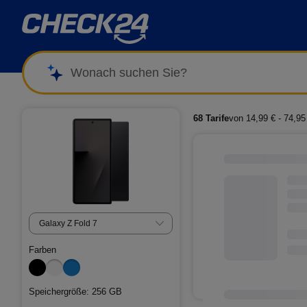
Wonach suchen Sie?
Samsung Galaxy Z Fold 7 im Vergleich
68 Tarife
von 14,99 € - 74,95
Farben
Speichergröße: 256 GB