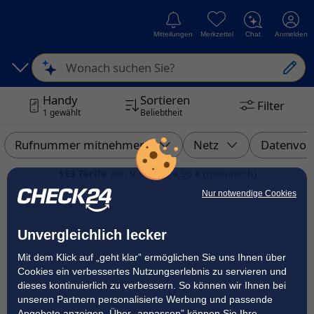
Mitteilungen
Merkzettel
Chat
Anmelden
Wonach suchen Sie?
Handy
Sortieren
Filter
1 gewählt
Beliebtheit
Datenvol
Rufnummer mitnehmen?
Netz
113 Tarife
von 9,99 € - 74,95 €
(monatlich)
Nur notwendige Cookies
Unvergleichlich lecker
Mit dem Klick auf „geht klar” ermöglichen Sie uns Ihnen über
Cookies ein verbessertes Nutzungserlebnis zu servieren und
dieses kontinuierlich zu verbessern. So können wir Ihnen bei
unseren Partnern personalisierte Werbung und passende
Angebote anzeigen. Über „anpassen” können Sie Ihre