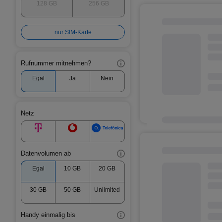
128 GB
256 GB
nur SIM-Karte
Rufnummer mitnehmen?
Egal
Ja
Nein
Netz
Datenvolumen ab
Egal
10 GB
20 GB
30 GB
50 GB
Unlimited
Handy einmalig bis