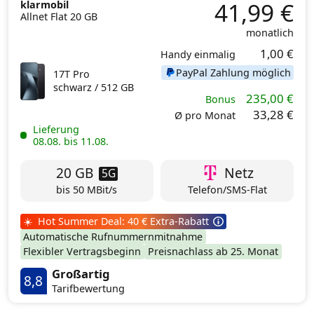
41,99 €
klarmobil
Allnet Flat 20 GB
monatlich
1,00 €
Handy einmalig
PayPal Zahlung möglich
17T Pro
schwarz /
512 GB
235,00 €
Bonus
33,28 €
Ø pro Monat
Lieferung
08.08. bis 11.08.
20 GB
Netz
5G
bis 50 MBit/s
Telefon/SMS-Flat
☀️ Hot Summer Deal: 40 € Extra-Rabatt
Automatische Rufnummernmitnahme
Flexibler Vertragsbeginn
Preisnachlass ab 25. Monat
Großartig
8,8
Tarifbewertung