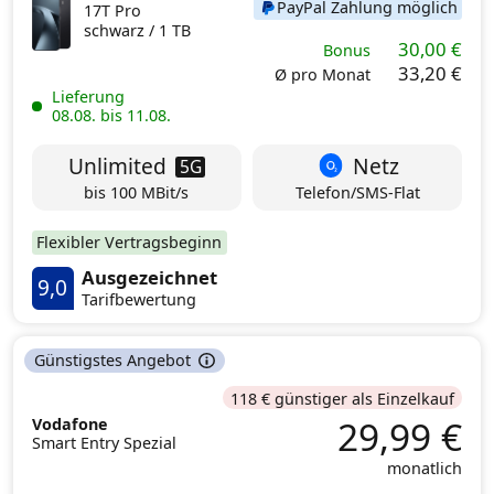
PayPal Zahlung möglich
17T Pro
schwarz /
1 TB
30,00 €
Bonus
33,20 €
Ø pro Monat
Lieferung
08.08. bis 11.08.
Unlimited
Netz
5G
bis 100 MBit/s
Telefon/SMS-Flat
Flexibler Vertragsbeginn
Ausgezeichnet
9,0
Tarifbewertung
Günstigstes Angebot
118 € günstiger als Einzelkauf
29,99 €
Vodafone
Smart Entry Spezial
monatlich