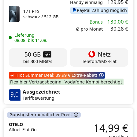
129,95 €
Handy einmalig
PayPal Zahlung möglich
17T Pro
schwarz /
512 GB
130,00 €
Bonus
30,28 €
Ø pro Monat
Lieferung
08.08. bis 11.08.
50 GB
Netz
5G
bis 300 MBit/s
Telefon/SMS-Flat
☀️ Hot Summer Deal: 39,99 € Extra-Rabatt
Flexibler Vertragsbeginn
Vodafone Kombi berechtigt
Ausgezeichnet
9,0
Tarifbewertung
Günstigster monatlicher Preis
14,99 €
OTELO
Allnet-Flat Go
monatlich