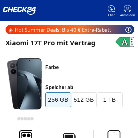
Chat
Anmelden
☀️
Hot Summer Deals: Bis 40 € Extra-Rabatt
Xiaomi 17T Pro mit Vertrag
Farbe
Speicher ab
256 GB
512 GB
1 TB