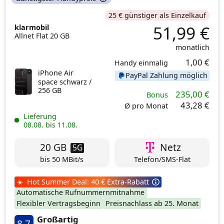
25 € günstiger als Einzelkauf
51,99 €
klarmobil
Allnet Flat 20 GB
monatlich
1,00 €
Handy einmalig
iPhone Air
PayPal Zahlung möglich
space schwarz /
256 GB
235,00 €
Bonus
43,28 €
Ø pro Monat
Lieferung
08.08. bis 11.08.
20 GB
Netz
5G
bis 50 MBit/s
Telefon/SMS-Flat
☀️ Hot Summer Deal: 40 € Extra-Rabatt
Automatische Rufnummernmitnahme
Flexibler Vertragsbeginn
Preisnachlass ab 25. Monat
Großartig