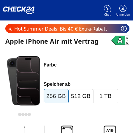
Chat
Anmelden
☀️
Hot Summer Deals: Bis 40 € Extra-Rabatt
Apple iPhone Air mit Vertrag
Farbe
Speicher ab
256 GB
512 GB
1 TB