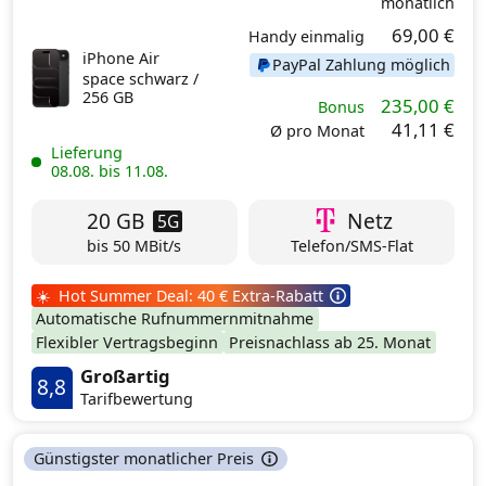
monatlich
69,00 €
Handy einmalig
iPhone Air
PayPal Zahlung möglich
space schwarz /
256 GB
235,00 €
Bonus
41,11 €
Ø pro Monat
Lieferung
08.08. bis 11.08.
20 GB
Netz
5G
bis 50 MBit/s
Telefon/SMS-Flat
☀️ Hot Summer Deal: 40 € Extra-Rabatt
Automatische Rufnummernmitnahme
Flexibler Vertragsbeginn
Preisnachlass ab 25. Monat
Großartig
8,8
Tarifbewertung
Günstigster monatlicher Preis