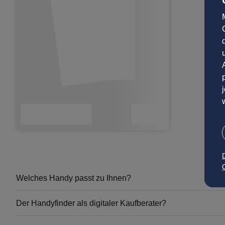
C
Welches Handy passt zu Ihnen?
Sie tun sich schwer mit der Suche nach dem passenden Smartpho
Der Handyfinder als digitaler Kaufberater?