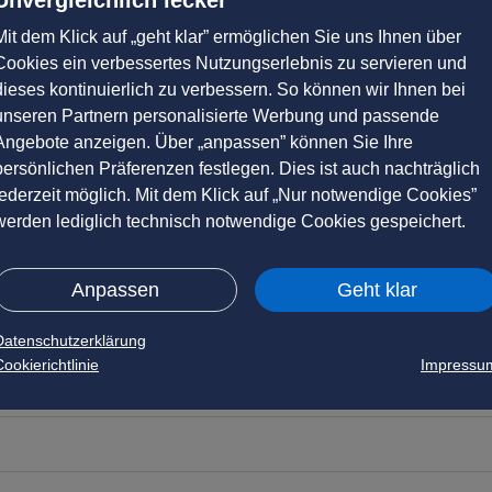
Mit dem Klick auf „geht klar” ermöglichen Sie uns Ihnen über
Cookies ein verbessertes Nutzungserlebnis zu servieren und
dieses kontinuierlich zu verbessern. So können wir Ihnen bei
unseren Partnern personalisierte Werbung und passende
Angebote anzeigen. Über „anpassen” können Sie Ihre
persönlichen Präferenzen festlegen. Dies ist auch nachträglich
jederzeit möglich. Mit dem Klick auf „Nur notwendige Cookies”
werden lediglich technisch notwendige Cookies gespeichert.
Anpassen
Geht klar
Datenschutzerklärung
ookierichtlinie
Impressu
ne? Dann sind Sie bei unserem Handyfinder genau richtig!