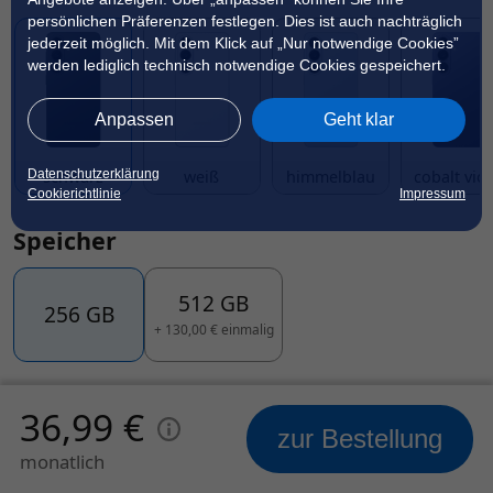
persönlichen Präferenzen festlegen. Dies ist auch nachträglich
jederzeit möglich. Mit dem Klick auf „Nur notwendige Cookies”
werden lediglich technisch notwendige Cookies gespeichert.
Anpassen
Geht klar
Datenschutzerklärung
schwarz
weiß
himmelblau
cobalt viol
Cookierichtlinie
Impressum
Speicher
512 GB
256 GB
+
130,00 € einmalig
Lieferung
11.08. bis 13.08.
36,99 €
Um Lieferverzögerungen zu vermeiden, beachten Sie
zur Bestellung
mögliche Rückfragen von
LogiTel und klarmobil
monatlich