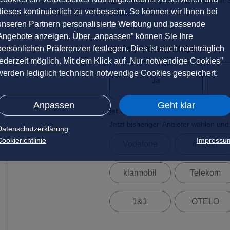
EU-Roaming: Daten-Flat, Telefon-Flat, 
dieses kontinuierlich zu verbessern. So können wir Ihnen bei
Tarifdetails
unseren Partnern personalisierte Werbung und passende
Angebote anzeigen. Über „anpassen” können Sie Ihre
Rufnummernmitnahme
persönlichen Präferenzen festlegen. Dies ist auch nachträglich
jederzeit möglich. Mit dem Klick auf „Nur notwendige Cookies”
werden lediglich technisch notwendige Cookies gespeichert.
Ja
Anpassen
Geht klar
Ist die Mitnahme Ihrer Nummer mö
Jetzt bisherigen Anbieter wählen und
Datenschutzerklärung
ookierichtlinie
Impressu
Vodafone
freenet
klarmobil
Telekom
1&1
OTELO