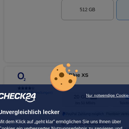
512 GB
o2 Blue XS
(28.910 Bewertungen)
Nur notwendige Cookie
20 GB
5G
bis
50 MBit/s
Telef
Unvergleichlich lecker
PayPal Zahlung möglich
Flexibler Vert
Mit dem Klick auf „geht klar” ermöglichen Sie uns Ihnen über
24 Monate Vertragslaufzeit
Cookies ein verbessertes Nutzungserlebnis zu servieren und